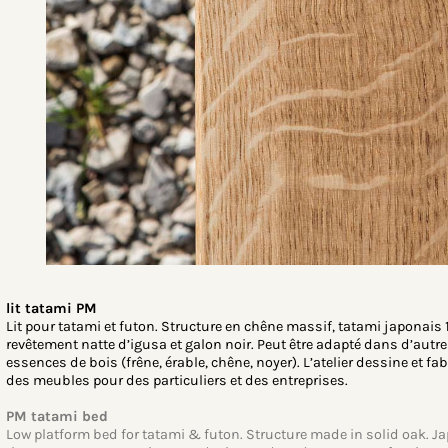
lit tatami PM
Lit pour tatami et futon. Structure en chêne massif, tatami japonais 10
revêtement natte d’igusa et galon noir. Peut être adapté dans d’autr
essences de bois (frêne, érable, chêne, noyer). L’atelier dessine et f
des meubles pour des particuliers et des entreprises.
PM tatami bed
Low platform bed for tatami & futon. Structure made in solid oak. 