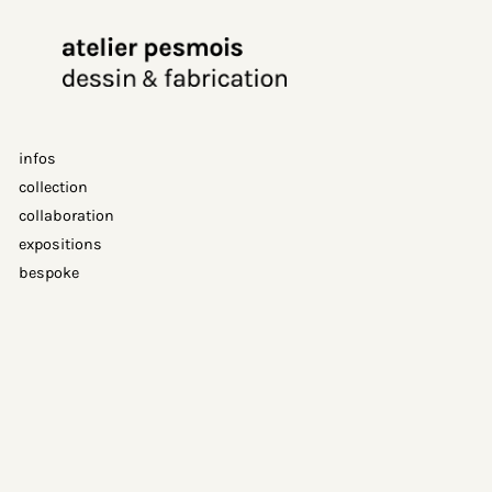
Aller
au
contenu
infos
collection
collaboration
expositions
bespoke