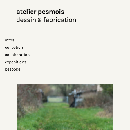
Aller
au
contenu
infos
collection
collaboration
expositions
bespoke