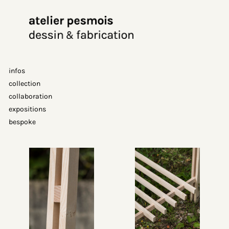
Aller
au
contenu
infos
collection
collaboration
expositions
bespoke