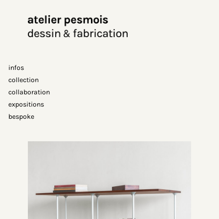
Aller
au
contenu
infos
collection
collaboration
expositions
bespoke