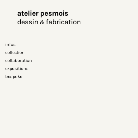
Aller
au
contenu
infos
collection
collaboration
expositions
bespoke