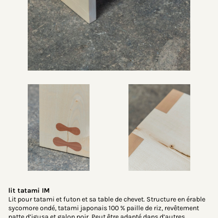
lit tatami IM
Lit pour tatami et futon et sa table de chevet. Structure en érable
sycomore ondé, tatami japonais 100 % paille de riz, revêtement
natte d’igusa et galon noir. Peut être adapté dans d’autres