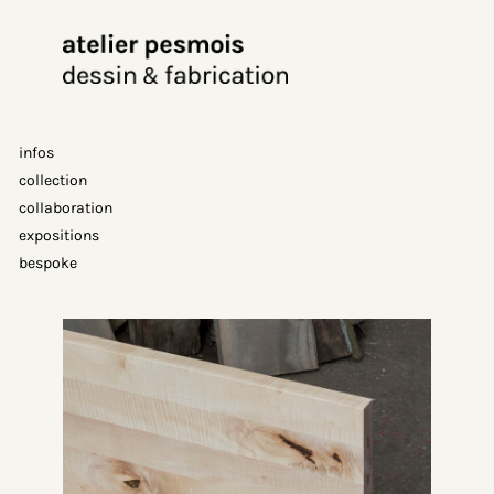
Aller
au
contenu
infos
collection
collaboration
expositions
bespoke