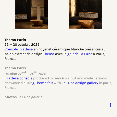
Thema Paris
22 — 26 octobre 2025
Console in attesa
en noyer et céramique blanche présentée au
salon d’art et de design
Thema
avec la
galerie La Lune
à Paris,
France.
Thema Paris
nd
th
October 22
— 26
2025
In attesa console
produced in french walnut and white ceramic
showcased durin
g
Thema fair
with
La Lune design gallery
in paris,
France.
photos
La Lune galerie
↑