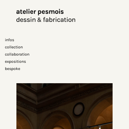
Aller
au
contenu
infos
collection
collaboration
expositions
bespoke