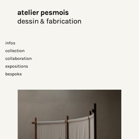
Aller
au
contenu
infos
collection
collaboration
expositions
bespoke