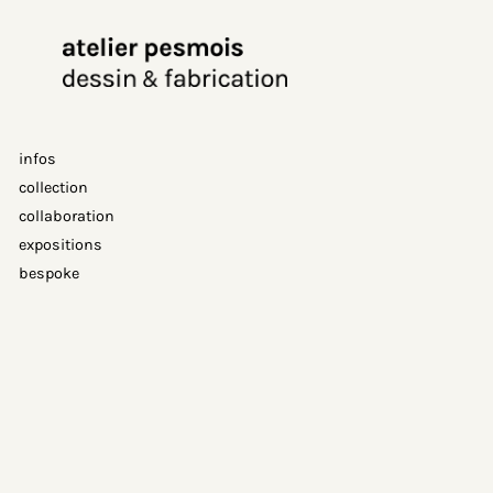
Aller
au
contenu
infos
collection
collaboration
expositions
bespoke